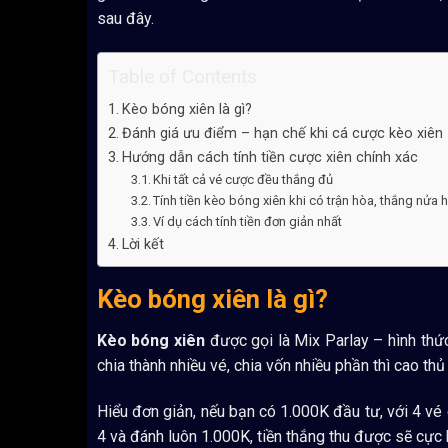
sau đây.
Table of Contents
Kèo bóng xiên là gì?
Đánh giá ưu điểm – hạn chế khi cá cược kèo xiên
Hướng dẫn cách tính tiền cược xiên chính xác
Khi tất cả vé cược đều thắng đủ
Tính tiền kèo bóng xiên khi có trận hòa, thắng nửa
Ví dụ cách tính tiền đơn giản nhất
Lời kết
Kèo bóng xiên là gì?
Kèo bóng xiên
được gọi là Mix Parlay – hình thức
chia thành nhiều vé, chia vốn nhiều phần thì cao thủ
Hiểu đơn giản, nếu bạn có 1.000K đầu tư, với 4 v
4 và đánh luôn 1.000K, tiền thắng thu được sẽ cực 