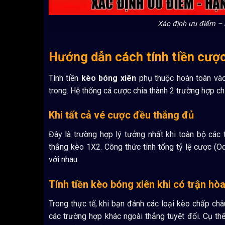
Xác định ưu điểm – 
Hướng dẫn cách tính tiền cược
Tính tiền
kèo bóng xiên
phụ thuộc hoàn toàn vào
trong. Hệ thống cá cược chia thành 2 trường hợp ch
Khi tất cả vé cược đều thắng đủ
Đây là trường hợp lý tưởng nhất khi toàn bộ các 
thắng kèo 1X2. Công thức tính tổng tỷ lệ cược (O
với nhau.
Tính tiền kèo bóng xiên khi có trận hò
Trong thực tế, khi bạn đánh các loại kèo chấp châ
các trường hợp khác ngoài thắng tuyệt đối. Cụ th