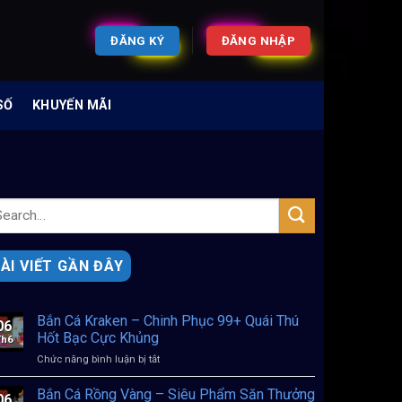
ĐĂNG KÝ
ĐĂNG NHẬP
SỐ
KHUYẾN MÃI
ÀI VIẾT GẦN ĐÂY
Bắn Cá Kraken – Chinh Phục 99+ Quái Thú
06
Hốt Bạc Cực Khủng
Th6
Chức năng bình luận bị tắt
ở
Bắn
Cá
Bắn Cá Rồng Vàng – Siêu Phẩm Săn Thưởng
06