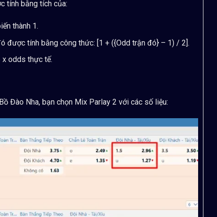
c tính bằng tích của:
iến thành 1.
ó được tính bằng công thức: [1 + ({Odd trận đó} – 1) / 2].
 x odds thực tế.
 Bồ Đào Nha, bạn chọn Mix Parlay 2 với các số liệu: