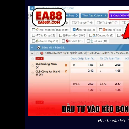
Đầu tư vào kèo b