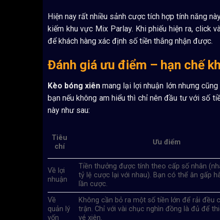
Hiện nay rất nhiều sảnh cược tích hợp tính năng nà
kiếm khu vực Mix Parlay. Khi phiếu hiện ra, click v
để khách hàng xác định số tiền thắng nhận được.
Đánh giá ưu điểm – hạn chế kh
Kèo bóng xiên
mang lại lợi nhuận lớn nhưng cũng t
bạn nếu không am hiểu thì chỉ nên đầu tư với số ti
này như sau:
Tiêu
Ưu điểm
chí
Tiền thưởng được tính theo cấp số nhân (n
Về lợi
tỷ lệ cược lại với nhau). Bạn có thể ăn gấp 
nhuận
lần cược.
Về
Không cần bỏ ra một số tiền lớn để rải đều 
quản lý
trận. Chỉ với vài chục nghìn đồng là đủ để th
vốn
vé xiên.