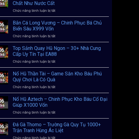
Kraken
Chất Như Nước Cất
Th6
–
Chức năng bình luận bị tắt
ở
Chinh
Bắn
Phục
Cá
Bắn Cá Long Vương – Chinh Phục Bá Chủ
99+
06
Rồng
Quái
Biển Sâu X999 Vốn
Th6
Vàng
Thú
Chức năng bình luận bị tắt
ở
–
Hốt
Bắn
Siêu
Bạc
Cá
Top Sảnh Quay Hũ Ngon – 30+ Nhà Cung
Phẩm
Cực
06
Long
Săn
Cấp Uy Tín Tại EA88
Khủng
Th6
Vương
Thưởng
Chức năng bình luận bị tắt
ở
–
Chất
Top
Chinh
Như
Sảnh
Nổ Hũ Thần Tài – Game Săn Kho Báu Phú
Phục
Nước
06
Quay
Bá
Quý Chơi Là Có Quà
Cất
Th6
Hũ
Chủ
Chức năng bình luận bị tắt
ở
Ngon
Biển
Nổ
–
Sâu
Hũ
Nổ Hũ Aztech – Chinh Phục Kho Báu Cổ Đại
30+
X999
06
Thần
Nhà
Giúp X1000 Vốn
Vốn
Th6
Tài
Cung
Chức năng bình luận bị tắt
ở
–
Cấp
Nổ
Game
Uy
Hũ
Đá Gà Thomo – Trường Gà Quy Tụ 1000+
Săn
Tín
06
Aztech
Kho
Trận Tranh Hùng Ác Liệt
Tại
Th6
–
Báu
EA88
Chức năng bình luận bị tắt
ở
Chinh