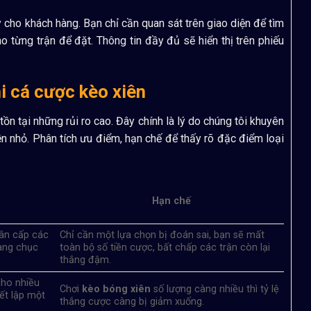
y cho khách hàng. Bạn chỉ cần quan sát trên giao diện để tìm
ào từng trận để đặt. Thông tin đầy đủ sẽ hiển thị trên phiếu
i cá cược kèo xiên
ồn tại những rủi ro cao. Đây chính là lý do chúng tôi khuyên
ền nhỏ. Phân tích ưu điểm, hạn chế để thấy rõ đặc điểm loại
Hạn chế
hân cấp các
Chỉ cần một lựa chọn bị đoán sai, bạn sẽ mất
hàng chục
toàn bộ số tiền cược, bất chấp các trận còn lại
thắng đậm.
cho nhiều
Chơi
kèo bóng xiên
số lượng càng nhiều thì tỷ lệ
iết lập một
thắng cược càng bị giảm xuống.