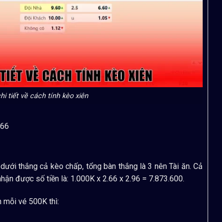
i tiết về cách tính kèo xiên
.66
a dưới thắng cả kèo chấp, tổng bàn thắng là 3 nên Tài ăn. Cả
ận được số tiền là: 1.000K x 2.66 x 2.96 = 7.873.600.
mỗi vé 500K thì: