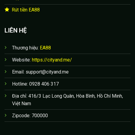
Rút tiền EA88
LIÊN HỆ
Thương hiệu:
EA88
Website:
https://cityand.me/
Email:
support@cityand.me
Hotline: 0928 406 317
Địa chỉ: 416/3 Lạc Long Quân, Hòa Bình, Hồ Chí Minh,
Việt Nam
Zipcode: 700000