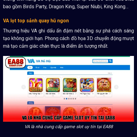
bao gồm Birds Party, Dragon King, Super Niubi, King Kong…
VA lọt top sảnh quay hũ ngon
Thương hiệu VA ghi dấu ấn đậm nét bằng sự phá cách sáng
tạo không giới hạn. Phong cách đồ họa 3D chuyển động mượt
mà tạo cảm giác chân thực là điểm ấn tượng nhất.
VA là nhà cung cấp game slot uy tín tại EA88