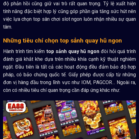
độ phản hồi cũng giữ vai trò rất quan trọng. Tỷ lệ xuất hiện
tính năng đặc biệt hợp lý cũng góp phần gia tăng sức hút nên
việc lựa chọn top sân chơi slot ngon luôn nhận nhiều sự quan
tâm.
Những tiêu chí chọn top sảnh quay hũ ngon
Hành trình tìm kiếm
top sảnh quay hũ ngon
đòi hỏi quá trình
đánh giá khắt khe dựa trên nhiều khía cạnh kỹ thuật nghiêm
ngặt. Đầu tiên là tất cả các hoạt động đều đảm bảo độ hợp
pháp, có bảo chứng quốc tế. Giấy phép được cấp từ những
đơn vị hàng đầu trong lĩnh vực như IOM, PAGCOR… Ngoài ra,
còn có nhiều tiêu chí quan trọng cần đáp ứng khác như: