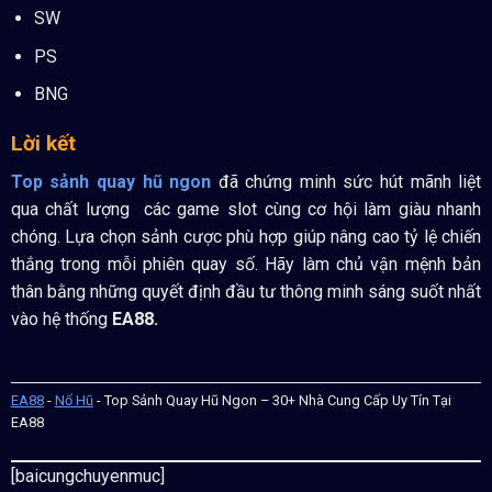
SW
PS
BNG
Lời kết
Top sảnh quay hũ ngon
đã chứng minh sức hút mãnh liệt
qua chất lượng các game slot cùng cơ hội làm giàu nhanh
chóng. Lựa chọn sảnh cược phù hợp giúp nâng cao tỷ lệ chiến
thắng trong mỗi phiên quay số. Hãy làm chủ vận mệnh bản
thân bằng những quyết định đầu tư thông minh sáng suốt nhất
vào hệ thống
EA88.
EA88
-
Nổ Hũ
-
Top Sảnh Quay Hũ Ngon – 30+ Nhà Cung Cấp Uy Tín Tại
EA88
[baicungchuyenmuc]