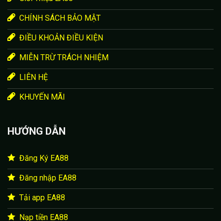
CHÍNH SÁCH BẢO MẬT
ĐIỀU KHOẢN ĐIỀU KIỆN
MIỄN TRỪ TRÁCH NHIỆM
LIÊN HỆ
KHUYẾN MÃI
HƯỚNG DẪN
Đăng Ký EA88
Đăng nhập EA88
Tải app EA88
Nạp tiền EA88