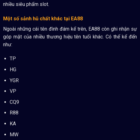
nhiều siêu phẩm slot.
Một số sảnh hũ chất khác tại EA88
Ngoài những cái tên đình đám kể trên, EA88 còn ghi nhận sự
góp mặt của nhiều thương hiệu tên tuổi khác. Có thể kể đến
như:
TP
HG
YGR
VP
CQ9
R88
KA
MW