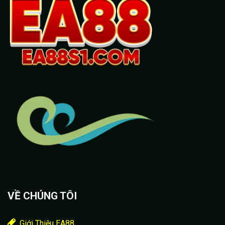
VỀ CHÚNG TÔI
Giới Thiệu EA88